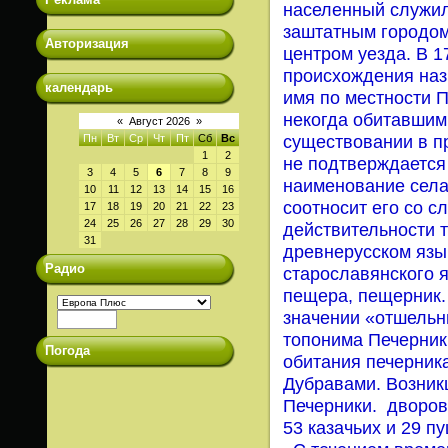
населенный с
лужи
заштатным городом
Авторизация
центром уезда. В 1
происхождения наз
календарь
имя по местности 
некогда обитавшим
«
Август 2026
»
существовании в п
Пн
Вт
Ср
Чт
Пт
Сб
Вс
1
2
не подтверждается
3
4
5
6
7
8
9
наименование села 
10
11
12
13
14
15
16
соотносит его со с
17
18
19
20
21
22
23
24
25
26
27
28
29
30
действительности т
31
древнерусском язы
Радио
старославянского 
пещера, пещерник.
значении «отшельни
топонима Печерник
Погода
обитания печерник
Дубравами. Возникш
Печерники
.
дворов 
53 казачьих и 29 п