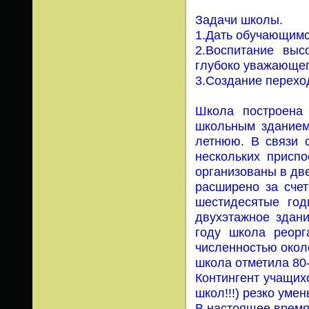
Задачи школы.
1.Дать обучающимся
2.Воспитание выс
глубоко уважающего
3.Создание перехо
Школа построена 
школьным зданием
летнюю. В связи 
нескольких присп
организованы в дв
расширено за сче
шестидесятые го
двухэтажное здани
году школа реор
численностью окол
школа отметила 80-
Контингент учащихс
школ!!!) резко уме
В настоящее время