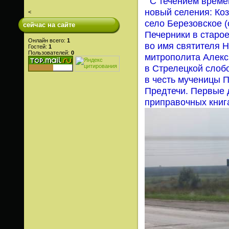
С течением време
новый селения: Коз
<
село Березовское (
сейчас на сайте
Печерники в старо
Онлайн всего:
1
во имя святителя 
Гостей:
1
Пользователей:
0
митрополита Алекси
в Стрелецкой слоб
в честь мученицы 
Предтечи. Первые 
приправочных книга