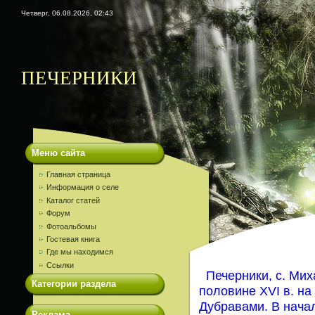
Четверг, 06.08.2026, 02:43
ПЕЧЕРНИКИ
Меню сайта
Главная страница
Информация о селе
Каталог статей
Форум
Фотоальбомы
Гостевая книга
Где мы находимся
Ссылки
Печерники, с. Миха
Категории раздела
половине XVI в. н
Дубравами. В начал
Реклама