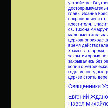
устройства. Внутр
достопримечательн
главы Иоанна Крес
сохранившиеся от с
Крестителя, Спаси
св. Тихона Амафун
маловместительная
церковноприходска
время действовала,
храмы в то время, 
закрытии храма нет,
закрывались без р
копии с метрических
года, исповедные р
церкви стоить дер
Священники Ус
Евгений Ждано
Павел Михайлов